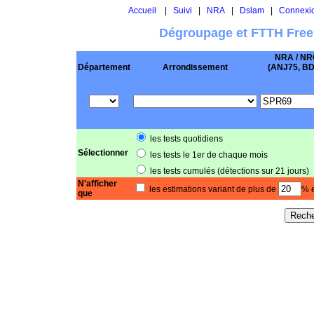
Accueil
|
Suivi
|
NRA
|
Dslam
|
Connexi
Dégroupage et FTTH Free
NRA / NR
Département
Arrondissement
(ANJ75, BD .
les tests quotidiens
Sélectionner
les tests le 1er de chaque mois
les tests cumulés (détections sur 21 jours)
N'afficher
les estimations variant de plus de
% e
que