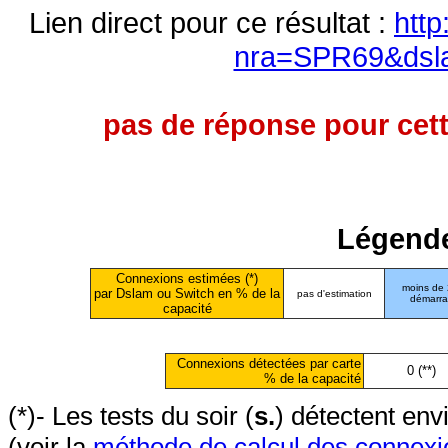
Lien direct pour ce résultat :
http
nra=SPR69&dsl
pas de réponse pour cett
Légende
Connexions estimées (*)
moins de
par Dslam ou Switch en % de la
pas d'estimation
démarr
capacité
Connexions détectées par carte
0 (**)
% de la capacité
(*)- Les tests du soir (
s.
) détectent en
(voir la
méthode de calcul des connexi