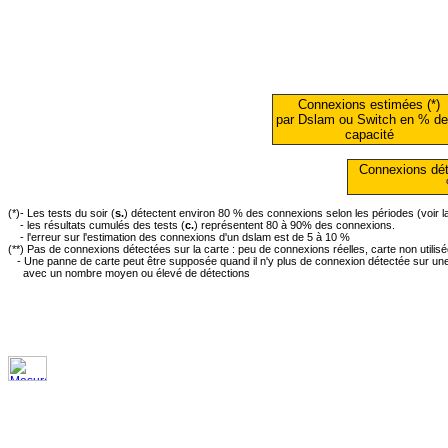
Connexions estimées (*)
par Dslam ou Switch en % de
capacité
Connexions dét
(*)- Les tests du soir (
s.
) détectent environ 80 % des connexions selon les périodes (voir 
- les résultats cumulés des tests (
c.
) représentent 80 à 90% des connexions.
- l'erreur sur l'estimation des connexions d'un dslam est de 5 à 10 %
(**) Pas de connexions détectées sur la carte : peu de connexions réelles, carte non utilis
- Une panne de carte peut être supposée quand il n'y plus de connexion détectée sur une 
avec un nombre moyen ou élevé de détections