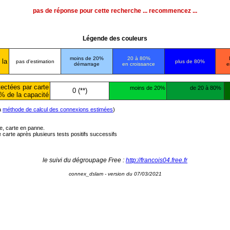
pas de réponse pour cette recherche ... recommencez ...
Légende des couleurs
moins de 20%
20 à 80%
 la
pas d'estimation
plus de 80%
démarrage
en croissance
e
ectées par carte
moins de 20%
de 20 à 80%
0 (**)
% de la capacité
la
méthode de calcul des connexions estimées
)
ée, carte en panne.
carte après plusieurs tests positifs successifs
le suivi du dégroupage Free :
http://francois04.free.fr
connex_dslam - version du 07/03/2021