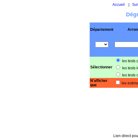
Accueil
|
Sui
Dégr
Département
Arron
les tests 
Sélectionner
les tests 
les tests 
N'afficher
les estima
que
Lien direct pou