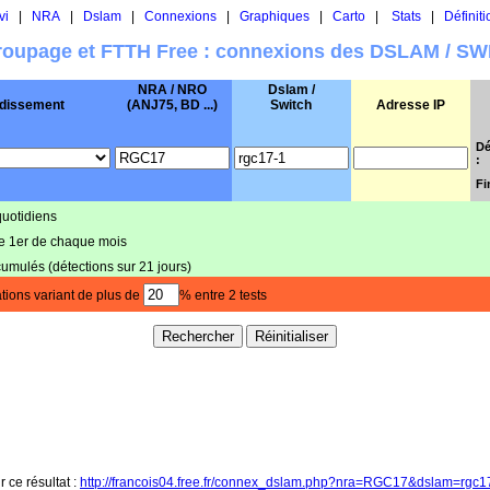
vi
|
NRA
|
Dslam
|
Connexions
|
Graphiques
|
Carto
|
Stats
|
Définiti
oupage et FTTH Free : connexions des DSLAM / S
NRA / NRO
Dslam /
dissement
(ANJ75, BD ...)
Switch
Adresse IP
Dé
:
Fi
quotidiens
le 1er de chaque mois
cumulés (détections sur 21 jours)
tions variant de plus de
% entre 2 tests
r ce résultat :
http://francois04.free.fr/connex_dslam.php?nra=RGC17&dslam=rgc