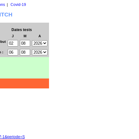
ons
|
Covid-19
WITCH
Dates tests
J
M
A
but
n :
17-1&periode=S