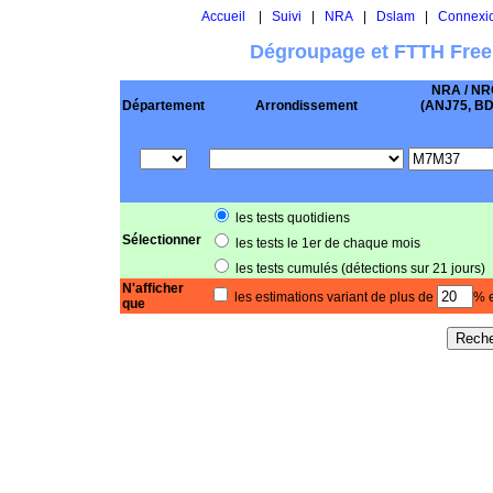
Accueil
|
Suivi
|
NRA
|
Dslam
|
Connexi
Dégroupage et FTTH Free
NRA / NR
Département
Arrondissement
(ANJ75, BD .
les tests quotidiens
Sélectionner
les tests le 1er de chaque mois
les tests cumulés (détections sur 21 jours)
N'afficher
les estimations variant de plus de
% e
que