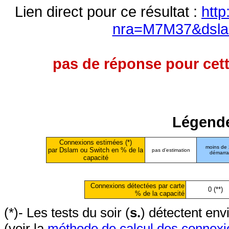
Lien direct pour ce résultat :
http
nra=M7M37&dsl
pas de réponse pour cett
Légende
Connexions estimées (*)
moins de
par Dslam ou Switch en % de la
pas d'estimation
démarr
capacité
Connexions détectées par carte
0 (**)
% de la capacité
(*)- Les tests du soir (
s.
) détectent en
(voir la
méthode de calcul des connexi