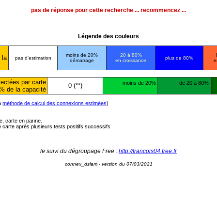
pas de réponse pour cette recherche ... recommencez ...
Légende des couleurs
moins de 20%
20 à 80%
 la
pas d'estimation
plus de 80%
démarrage
en croissance
e
ectées par carte
moins de 20%
de 20 à 80%
0 (**)
% de la capacité
la
méthode de calcul des connexions estimées
)
ée, carte en panne.
carte après plusieurs tests positifs successifs
le suivi du dégroupage Free :
http://francois04.free.fr
connex_dslam - version du 07/03/2021