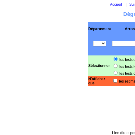
Accueil
|
Sui
Dégr
Département
Arron
les tests 
Sélectionner
les tests 
les tests 
N'afficher
les estima
que
Lien direct po