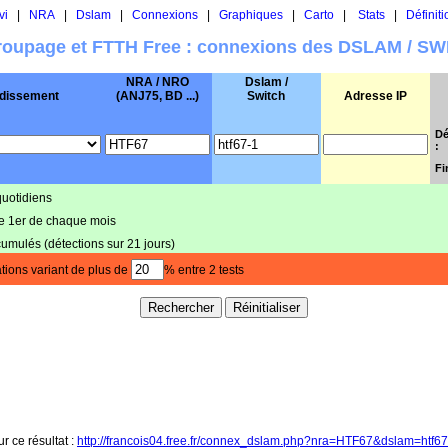
vi
|
NRA
|
Dslam
|
Connexions
|
Graphiques
|
Carto
|
Stats
|
Définiti
oupage et FTTH Free : connexions des DSLAM / S
NRA / NRO
Dslam /
dissement
(ANJ75, BD ...)
Switch
Adresse IP
Dé
:
Fi
quotidiens
le 1er de chaque mois
cumulés (détections sur 21 jours)
tions variant de plus de
% entre 2 tests
ur ce résultat :
http://francois04.free.fr/connex_dslam.php?nra=HTF67&dslam=htf6