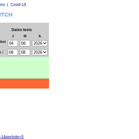
ons
|
Covid-19
WITCH
Dates tests
J
M
A
but
n :
7-1&periode=S