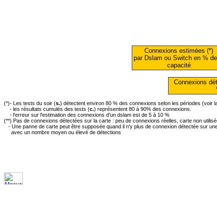
Connexions estimées (*)
par Dslam ou Switch en % de
capacité
Connexions dét
(*)- Les tests du soir (
s.
) détectent environ 80 % des connexions selon les périodes (voir 
- les résultats cumulés des tests (
c.
) représentent 80 à 90% des connexions.
- l'erreur sur l'estimation des connexions d'un dslam est de 5 à 10 %
(**) Pas de connexions détectées sur la carte : peu de connexions réelles, carte non utilis
- Une panne de carte peut être supposée quand il n'y plus de connexion détectée sur une 
avec un nombre moyen ou élevé de détections