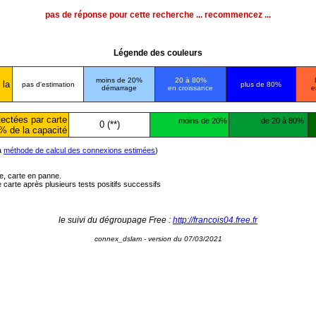
pas de réponse pour cette recherche ... recommencez ...
Légende des couleurs
moins de 20%
20 à 80%
 la
pas d'estimation
plus de 80%
démarrage
en croissance
e
ectées par carte
moins de 20%
de 20 à 80%
0 (**)
% de la capacité
la
méthode de calcul des connexions estimées
)
ée, carte en panne.
carte après plusieurs tests positifs successifs
le suivi du dégroupage Free :
http://francois04.free.fr
connex_dslam - version du 07/03/2021