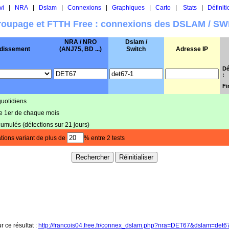
vi
|
NRA
|
Dslam
|
Connexions
|
Graphiques
|
Carto
|
Stats
|
Définiti
oupage et FTTH Free : connexions des DSLAM / S
NRA / NRO
Dslam /
dissement
(ANJ75, BD ...)
Switch
Adresse IP
Dé
:
Fi
quotidiens
le 1er de chaque mois
cumulés (détections sur 21 jours)
tions variant de plus de
% entre 2 tests
r ce résultat :
http://francois04.free.fr/connex_dslam.php?nra=DET67&dslam=det