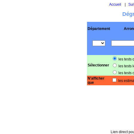
Accueil
|
Sui
Dégr
Département
Arron
les tests 
Sélectionner
les tests 
les tests 
N'afficher
les estima
que
Lien direct pou