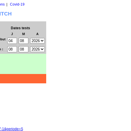
ons
|
Covid-19
WITCH
Dates tests
J
M
A
but
n :
67-1&periode=S