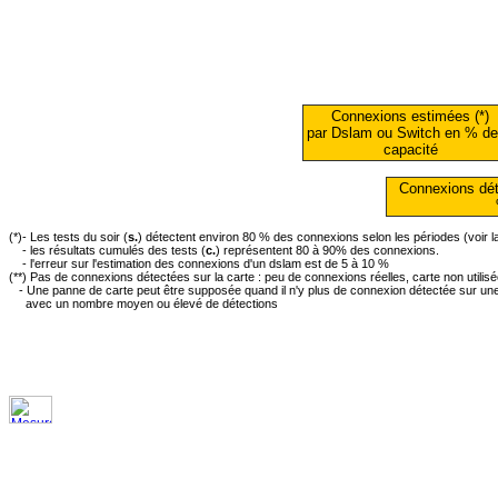
Connexions estimées (*)
par Dslam ou Switch en % de
capacité
Connexions dét
(*)- Les tests du soir (
s.
) détectent environ 80 % des connexions selon les périodes (voir 
- les résultats cumulés des tests (
c.
) représentent 80 à 90% des connexions.
- l'erreur sur l'estimation des connexions d'un dslam est de 5 à 10 %
(**) Pas de connexions détectées sur la carte : peu de connexions réelles, carte non utilis
- Une panne de carte peut être supposée quand il n'y plus de connexion détectée sur une 
avec un nombre moyen ou élevé de détections