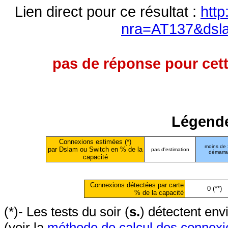
Lien direct pour ce résultat :
http
nra=AT137&dsl
pas de réponse pour cett
Légende
Connexions estimées (*)
moins de
par Dslam ou Switch en % de la
pas d'estimation
démarr
capacité
Connexions détectées par carte
0 (**)
% de la capacité
(*)- Les tests du soir (
s.
) détectent en
(voir la
méthode de calcul des connexi