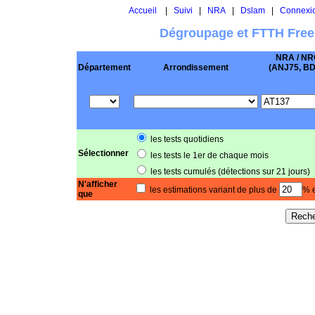
Accueil
|
Suivi
|
NRA
|
Dslam
|
Connexi
Dégroupage et FTTH Free
NRA / NR
Département
Arrondissement
(ANJ75, BD .
les tests quotidiens
Sélectionner
les tests le 1er de chaque mois
les tests cumulés (détections sur 21 jours)
N'afficher
les estimations variant de plus de
% e
que