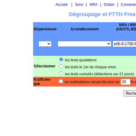
Accueil
|
Suivi
|
NRA
|
Dslam
|
Connexi
Dégroupage et FTTH Free
NRA / NR
Département
Arrondissement
(ANJ75, BD .
les tests quotidiens
Sélectionner
les tests le 1er de chaque mois
les tests cumulés (détections sur 21 jours)
N'afficher
les estimations variant de plus de
% e
que