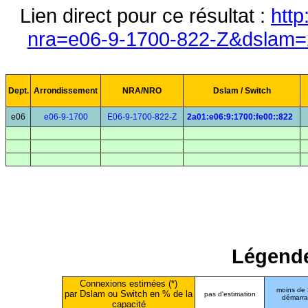
Lien direct pour ce résultat :
http
nra=e06-9-1700-822-Z&dslam=2
Dept.
Arrondissement
NRA/NRO
Dslam / Switch
e06
e06-9-1700
E06-9-1700-822-Z
2a01:e06:9:1700:fe00::822
Légende
Connexions estimées (*)
moins de
par Dslam ou Switch en % de la
pas d'estimation
démarr
capacité