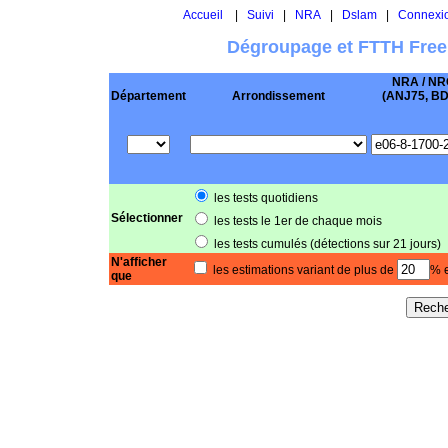
Accueil
|
Suivi
|
NRA
|
Dslam
|
Connexi
Dégroupage et FTTH Free
NRA / NR
Département
Arrondissement
(ANJ75, BD .
les tests quotidiens
Sélectionner
les tests le 1er de chaque mois
les tests cumulés (détections sur 21 jours)
N'afficher
les estimations variant de plus de
% e
que