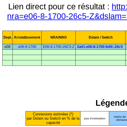
Lien direct pour ce résultat :
http
nra=e06-8-1700-26c5-Z&dslam=2
Dept.
Arrondissement
NRA/NRO
Dslam / Switch
e06
e06-8-1700
E06-8-1700-26C5-Z
2a01:e06:8:1700:fe00::26c5
Légende
Connexions estimées (*)
moins de
par Dslam ou Switch en % de la
pas d'estimation
démarr
capacité