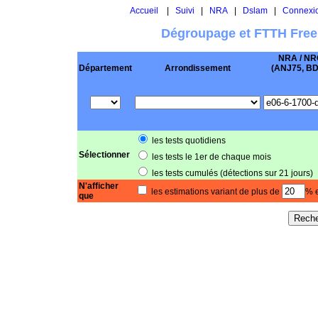
Accueil
|
Suivi
|
NRA
|
Dslam
|
Connexi
Dégroupage et FTTH Free
NRA / NR
Département
Arrondissement
(ANJ75, BD .
les tests quotidiens
Sélectionner
les tests le 1er de chaque mois
les tests cumulés (détections sur 21 jours)
N'afficher
les estimations variant de plus de
% e
que