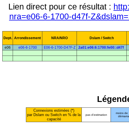
Lien direct pour ce résultat :
http
nra=e06-6-1700-d47f-Z&dslam=2
Dept.
Arrondissement
NRA/NRO
Dslam / Switch
e06
e06-6-1700
E06-6-1700-D47F-Z
2a01:e06:6:1700:fe00::d47f
Légende
Connexions estimées (*)
moins de
par Dslam ou Switch en % de la
pas d'estimation
démarr
capacité