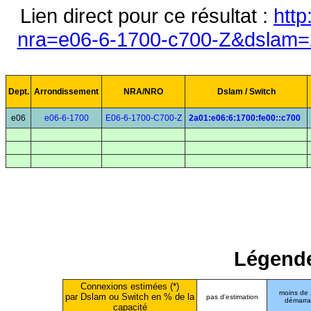
Lien direct pour ce résultat :
http
nra=e06-6-1700-c700-Z&dslam=2
Dept.
Arrondissement
NRA/NRO
Dslam / Switch
e06
e06-6-1700
E06-6-1700-C700-Z
2a01:e06:6:1700:fe00::c700
Légende
Connexions estimées (*)
moins de
par Dslam ou Switch en % de la
pas d'estimation
démarr
capacité