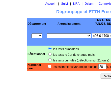
Accueil
|
Suivi
|
NRA
|
Dslam
|
Connexi
Dégroupage et FTTH Free
NRA / NR
Département
Arrondissement
(ANJ75, BD .
les tests quotidiens
Sélectionner
les tests le 1er de chaque mois
les tests cumulés (détections sur 21 jours)
N'afficher
les estimations variant de plus de
% e
que