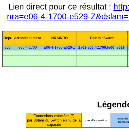
Lien direct pour ce résultat :
http
nra=e06-4-1700-e529-Z&dslam=2
Dept.
Arrondissement
NRA/NRO
Dslam / Switch
e06
e06-4-1700
E06-4-1700-E529-Z
2a01:e06:4:1700:fe00::e529
Légende
Connexions estimées (*)
moins de
par Dslam ou Switch en % de la
pas d'estimation
démarr
capacité