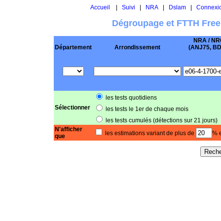
Accueil
|
Suivi
|
NRA
|
Dslam
|
Connexi
Dégroupage et FTTH Free
NRA / NR
Département
Arrondissement
(ANJ75, BD .
les tests quotidiens
Sélectionner
les tests le 1er de chaque mois
les tests cumulés (détections sur 21 jours)
N'afficher
les estimations variant de plus de
% e
que