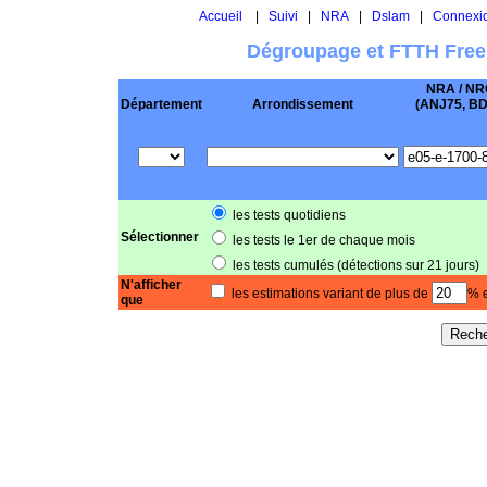
Accueil
|
Suivi
|
NRA
|
Dslam
|
Connexi
Dégroupage et FTTH Free
NRA / NR
Département
Arrondissement
(ANJ75, BD .
les tests quotidiens
Sélectionner
les tests le 1er de chaque mois
les tests cumulés (détections sur 21 jours)
N'afficher
les estimations variant de plus de
% e
que