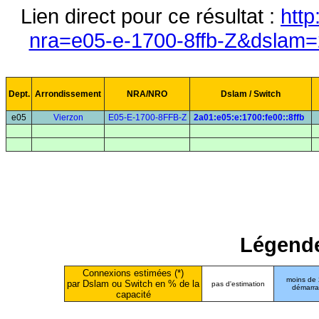
Lien direct pour ce résultat :
http
nra=e05-e-1700-8ffb-Z&dslam=2
Dept.
Arrondissement
NRA/NRO
Dslam / Switch
e05
Vierzon
E05-E-1700-8FFB-Z
2a01:e05:e:1700:fe00::8ffb
Légende
Connexions estimées (*)
moins de
par Dslam ou Switch en % de la
pas d'estimation
démarr
capacité