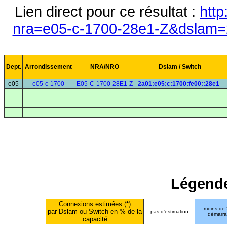
Lien direct pour ce résultat :
http
nra=e05-c-1700-28e1-Z&dslam=2
Dept.
Arrondissement
NRA/NRO
Dslam / Switch
e05
e05-c-1700
E05-C-1700-28E1-Z
2a01:e05:c:1700:fe00::28e1
Légende
Connexions estimées (*)
moins de
par Dslam ou Switch en % de la
pas d'estimation
démarr
capacité