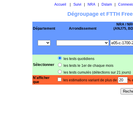
Accueil
|
Suivi
|
NRA
|
Dslam
|
Connexi
Dégroupage et FTTH Free
NRA / NR
Département
Arrondissement
(ANJ75, BD .
les tests quotidiens
Sélectionner
les tests le 1er de chaque mois
les tests cumulés (détections sur 21 jours)
N'afficher
les estimations variant de plus de
% e
que