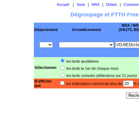
Accueil
|
Suivi
|
NRA
|
Dslam
|
Connexi
Dégroupage et FTTH Free
NRA / NR
Département
Arrondissement
(ANJ75, BD .
les tests quotidiens
Sélectionner
les tests le 1er de chaque mois
les tests cumulés (détections sur 21 jours)
N'afficher
les estimations variant de plus de
% e
que