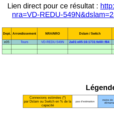
Lien direct pour ce résultat :
http
nra=VD-REDU-549N&dslam=2a0
Dept.
Arrondissement
NRA/NRO
Dslam / Switch
e05
Tours
VD-REDU-549N
2a01:e05:16:1731:fe00::f84
Légende
Connexions estimées (*)
moins de
par Dslam ou Switch en % de la
pas d'estimation
démarr
capacité