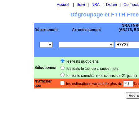
Accueil
|
Suivi
|
NRA
|
Dslam
|
Connexi
Dégroupage et FTTH Free
NRA / NR
Département
Arrondissement
(ANJ75, BD .
les tests quotidiens
Sélectionner
les tests le 1er de chaque mois
les tests cumulés (détections sur 21 jours)
N'afficher
les estimations variant de plus de
% e
que