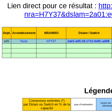
Lien direct pour ce résultat :
http
nra=H7Y37&dslam=2a01:e0
Dept.
Arrondissement
NRA/NRO
Dslam / Switch
e05
Tours
H7Y37
2a01:e05:16:1731:fe00::a008
Légende
Connexions estimées (*)
moins de
par Dslam ou Switch en % de la
pas d'estimation
démarr
capacité