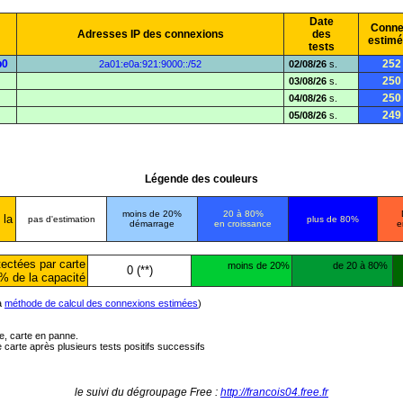
Date
Conne
Adresses IP des connexions
des
estim
tests
b0
252
2a01:e0a:921:9000::/52
02/08/26
s.
250
03/08/26
s.
250
04/08/26
s.
249
05/08/26
s.
Légende des couleurs
moins de 20%
20 à 80%
 la
pas d'estimation
plus de 80%
démarrage
en croissance
e
ectées par carte
moins de 20%
de 20 à 80%
0 (**)
% de la capacité
la
méthode de calcul des connexions estimées
)
ée, carte en panne.
carte après plusieurs tests positifs successifs
le suivi du dégroupage Free :
http://francois04.free.fr