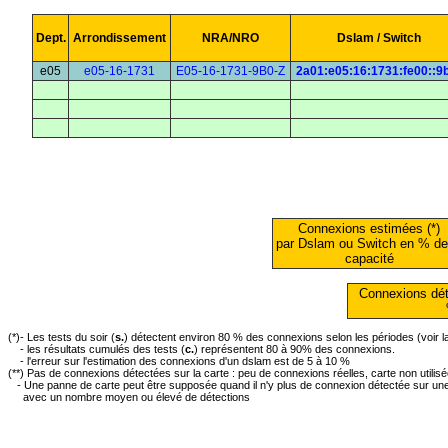
Dept.
Arrondissement
NRA/NRO
Dslam / Switch
e05
e05-16-1731
E05-16-1731-9B0-Z
2a01:e05:16:1731:fe00::9
Connexions estimées (*)
par Dslam ou Switch en % de
capacité
Connexions dét
(*)- Les tests du soir (
s.
) détectent environ 80 % des connexions selon les périodes (voir 
- les résultats cumulés des tests (
c.
) représentent 80 à 90% des connexions.
- l'erreur sur l'estimation des connexions d'un dslam est de 5 à 10 %
(**) Pas de connexions détectées sur la carte : peu de connexions réelles, carte non utilis
- Une panne de carte peut être supposée quand il n'y plus de connexion détectée sur une 
avec un nombre moyen ou élevé de détections