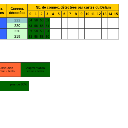
Nb. de connex. détectées par cartes du Dslam
x.
Connex.
ées
détectées
0
1
2
3
4
5
6
7
8
9
10
11
12
13
14
15
222
54
58
58
52
220
53
58
58
51
220
53
58
58
51
219
53
58
58
50
Diminution
Augmentation
ntre 2 tests
entre 2 tests
plus de 80%