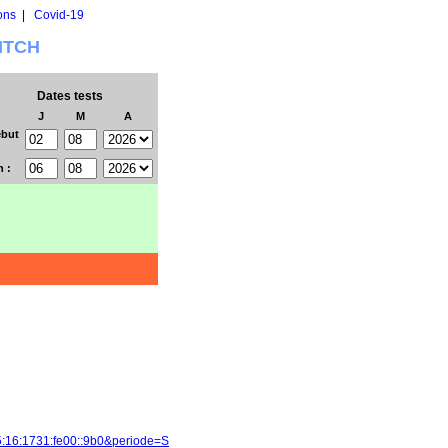
ons
|
Covid-19
WITCH
Dates tests
J
M
A
but
n :
5:16:1731:fe00::9b0&periode=S