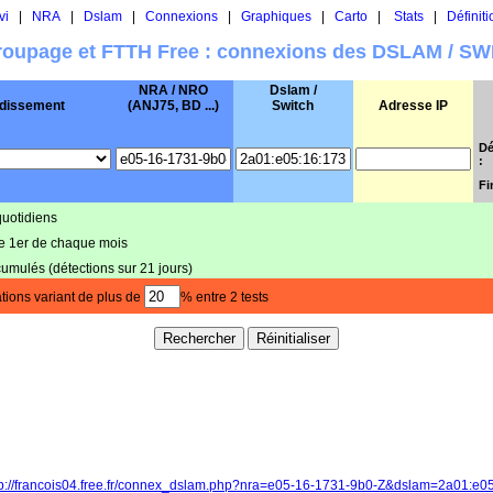
vi
|
NRA
|
Dslam
|
Connexions
|
Graphiques
|
Carto
|
Stats
|
Définiti
oupage et FTTH Free : connexions des DSLAM / S
NRA / NRO
Dslam /
dissement
(ANJ75, BD ...)
Switch
Adresse IP
Dé
:
Fi
quotidiens
le 1er de chaque mois
cumulés (détections sur 21 jours)
tions variant de plus de
% entre 2 tests
tp://francois04.free.fr/connex_dslam.php?nra=e05-16-1731-9b0-Z&dslam=2a01:e0