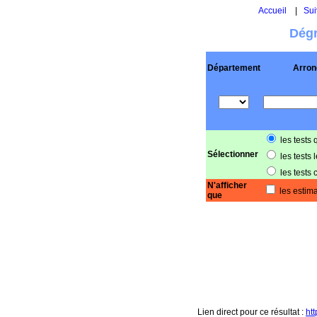
Accueil
|
Sui
Dégr
Département
Arron
les tests 
Sélectionner
les tests 
les tests 
N'afficher
les estima
que
Lien direct pour ce résultat :
ht