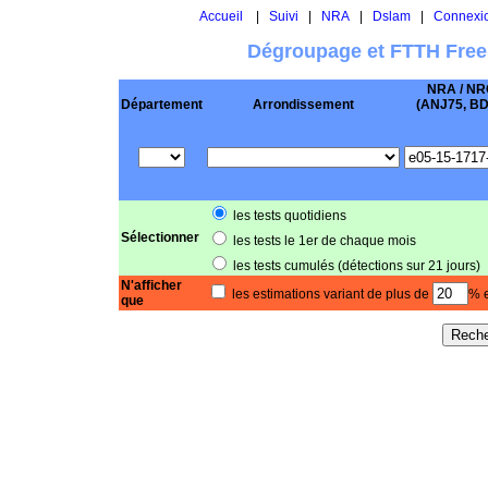
Accueil
|
Suivi
|
NRA
|
Dslam
|
Connexi
Dégroupage et FTTH Free
NRA / NR
Département
Arrondissement
(ANJ75, BD .
les tests quotidiens
Sélectionner
les tests le 1er de chaque mois
les tests cumulés (détections sur 21 jours)
N'afficher
les estimations variant de plus de
% e
que