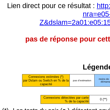
Lien direct pour ce résultat :
http
nra=e05
Z&dslam=2a01:e05:15
pas de réponse pour cett
Légende
Connexions estimées (*)
moins de
par Dslam ou Switch en % de la
pas d'estimation
démarr
capacité
Connexions détectées par carte
0 (**)
% de la capacité