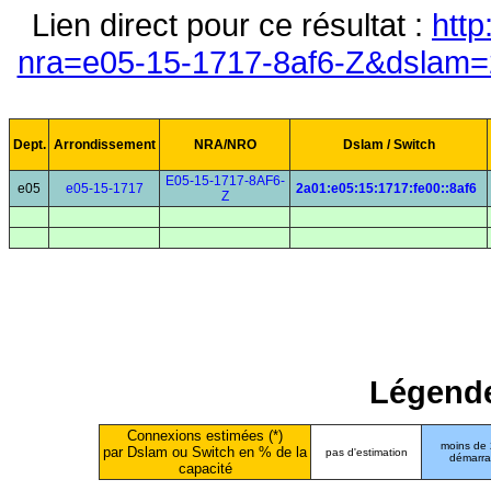
Lien direct pour ce résultat :
http
nra=e05-15-1717-8af6-Z&dslam=2
Dept.
Arrondissement
NRA/NRO
Dslam / Switch
E05-15-1717-8AF6-
e05
e05-15-1717
2a01:e05:15:1717:fe00::8af6
Z
Légende
Connexions estimées (*)
moins de
par Dslam ou Switch en % de la
pas d'estimation
démarr
capacité