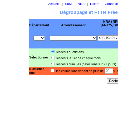
Accueil
|
Suivi
|
NRA
|
Dslam
|
Connexi
Dégroupage et FTTH Free
NRA / NR
Département
Arrondissement
(ANJ75, BD .
les tests quotidiens
Sélectionner
les tests le 1er de chaque mois
les tests cumulés (détections sur 21 jours)
N'afficher
les estimations variant de plus de
% e
que