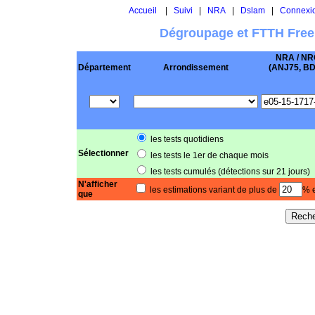
Accueil
|
Suivi
|
NRA
|
Dslam
|
Connexi
Dégroupage et FTTH Free
NRA / NR
Département
Arrondissement
(ANJ75, BD .
les tests quotidiens
Sélectionner
les tests le 1er de chaque mois
les tests cumulés (détections sur 21 jours)
N'afficher
les estimations variant de plus de
% e
que