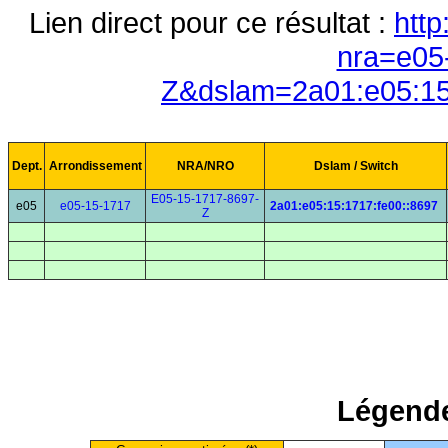
Lien direct pour ce résultat :
http
nra=e05
Z&dslam=2a01:e05:15
Dept.
Arrondissement
NRA/NRO
Dslam / Switch
E05-15-1717-8697-
e05
e05-15-1717
2a01:e05:15:1717:fe00::8697
Z
Légende