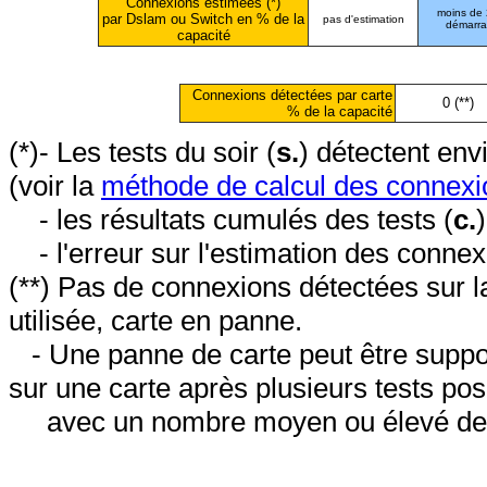
Connexions estimées (*)
moins de
par Dslam ou Switch en % de la
pas d'estimation
démarr
capacité
Connexions détectées par carte
0 (**)
% de la capacité
(*)- Les tests du soir (
s.
) détectent en
(voir la
méthode de calcul des connexi
- les résultats cumulés des tests (
c.
- l'erreur sur l'estimation des conne
(**) Pas de connexions détectées sur l
utilisée, carte en panne.
- Une panne de carte peut être suppos
sur une carte après plusieurs tests posi
avec un nombre moyen ou élevé de 