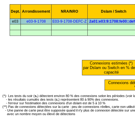
Dept.
Arrondissement
NRA/NRO
Dslam / Switch
e03
e03-9-1708
E03-9-1708-DEFC-Z
2a01:e03:9:1708:fe00::def
Connexions estimées (*)
par Dslam ou Switch en % de
capacité
Connexions dét
(*)- Les tests du soir (
s.
) détectent environ 80 % des connexions selon les périodes (voir 
- les résultats cumulés des tests (
c.
) représentent 80 à 90% des connexions.
- l'erreur sur l'estimation des connexions d'un dslam est de 5 à 10 %
(**) Pas de connexions détectées sur la carte : peu de connexions réelles, carte non utilis
- Une panne de carte peut être supposée quand il n'y plus de connexion détectée sur une 
avec un nombre moyen ou élevé de détections