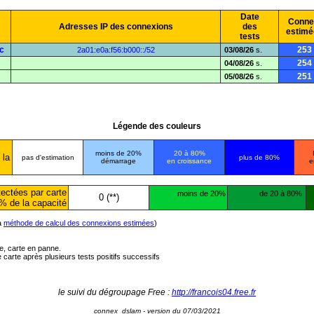
Date
Conne
Adresses IP des connexions
des
estimé
tests
c
253
2a01:e0a:f56:b000::/52
03/08/26
s.
254
04/08/26
s.
251
05/08/26
s.
Légende des couleurs
moins de 20%
20 à 80%
 la
pas d'estimation
plus de 80%
démarrage
en croissance
e
ectées par carte
moins de 20%
de 20 à 80%
0 (**)
% de la capacité
la
méthode de calcul des connexions estimées
)
ée, carte en panne.
carte après plusieurs tests positifs successifs
le suivi du dégroupage Free :
http://francois04.free.fr
connex_dslam - version du 07/03/2021