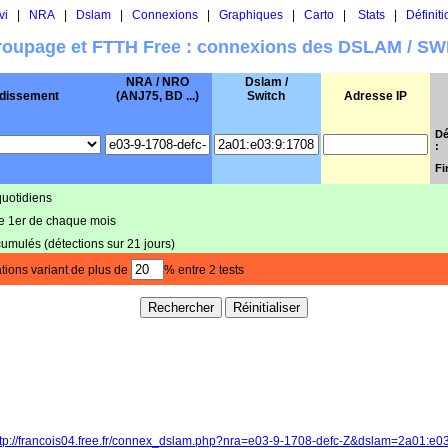
vi
|
NRA
|
Dslam
|
Connexions
|
Graphiques
|
Carto
|
Stats
|
Définiti
oupage et FTTH Free : connexions des DSLAM / S
NRA / NRO
Dslam /
dissement
(ANJ75, BD ...)
Switch
Adresse IP
Dé
:
Fi
quotidiens
le 1er de chaque mois
cumulés (détections sur 21 jours)
tions variant de plus de
% entre 2 tests
ttp://francois04.free.fr/connex_dslam.php?nra=e03-9-1708-defc-Z&dslam=2a01:e0