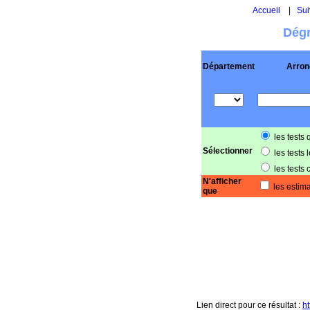
Accueil
|
Sui
Dégr
Département
Arron
les tests 
Sélectionner
les tests 
les tests 
N'afficher
les estima
que
Lien direct pour ce résultat :
h