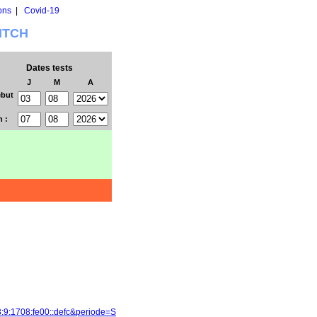
ons
|
Covid-19
WITCH
Dates tests
J
M
A
but
n :
3:9:1708:fe00::defc&periode=S