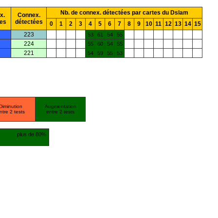
Nb. de connex. détectées par cartes du Dslam
x.
Connex.
es
détectées
0
1
2
3
4
5
6
7
8
9
10
11
12
13
14
15
223
53
61
54
55
224
55
60
54
55
221
54
59
55
53
Diminution
Augmentation
ntre 2 tests
entre 2 tests
plus de 80%