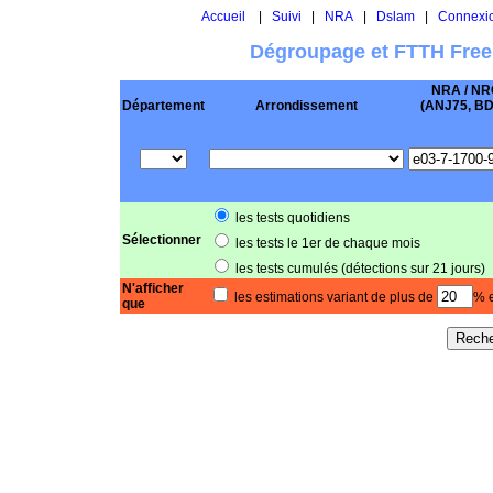
Accueil
|
Suivi
|
NRA
|
Dslam
|
Connexi
Dégroupage et FTTH Free
NRA / NR
Département
Arrondissement
(ANJ75, BD .
les tests quotidiens
Sélectionner
les tests le 1er de chaque mois
les tests cumulés (détections sur 21 jours)
N'afficher
les estimations variant de plus de
% e
que