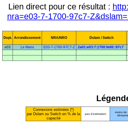
Lien direct pour ce résultat :
http
nra=e03-7-1700-97c7-Z&dslam=2
Dept.
Arrondissement
NRA/NRO
Dslam / Switch
e03
Le Mans
E03-7-1700-97C7-Z
2a01:e03:7:1700:fe00::97c7
Légende
Connexions estimées (*)
moins de
par Dslam ou Switch en % de la
pas d'estimation
démarr
capacité