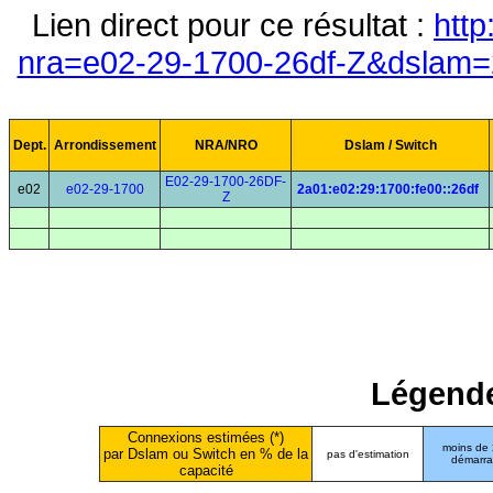
Lien direct pour ce résultat :
http
nra=e02-29-1700-26df-Z&dslam=2
Dept.
Arrondissement
NRA/NRO
Dslam / Switch
E02-29-1700-26DF-
e02
e02-29-1700
2a01:e02:29:1700:fe00::26df
Z
Légende
Connexions estimées (*)
moins de
par Dslam ou Switch en % de la
pas d'estimation
démarr
capacité