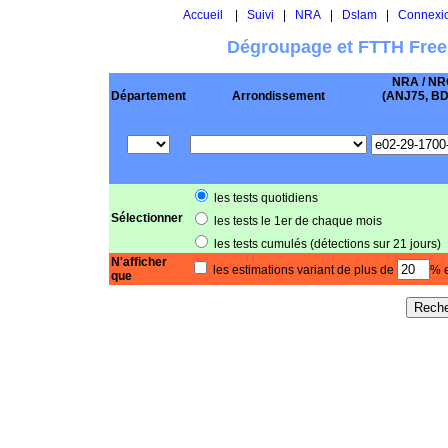
Accueil
|
Suivi
|
NRA
|
Dslam
|
Connexi
Dégroupage et FTTH Free
NRA / NR
Département
Arrondissement
(ANJ75, BD .
les tests quotidiens
Sélectionner
les tests le 1er de chaque mois
les tests cumulés (détections sur 21 jours)
N'afficher
les estimations variant de plus de
% e
que