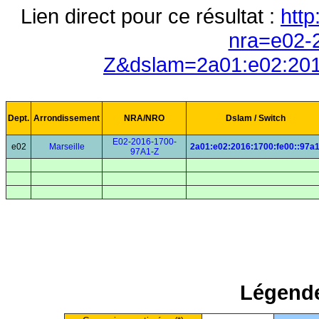
Lien direct pour ce résultat :
http
nra=e02-
Z&dslam=2a01:e02:201
Dept.
Arrondissement
NRA/NRO
Dslam / Switch
E02-2016-1700-
e02
Marseille
2a01:e02:2016:1700:fe00::97a
97A1-Z
Légende