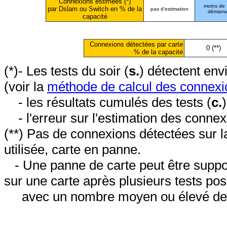
Connexions estimées (*)
moins de
par Dslam ou Switch en % de la
pas d'estimation
démarr
capacité
Connexions détectées par carte
0 (**)
% de la capacité
(*)- Les tests du soir (
s.
) détectent en
(voir la
méthode de calcul des connexi
- les résultats cumulés des tests (
c.
- l'erreur sur l'estimation des conne
(**) Pas de connexions détectées sur l
utilisée, carte en panne.
- Une panne de carte peut être suppos
sur une carte après plusieurs tests posi
avec un nombre moyen ou élevé de 