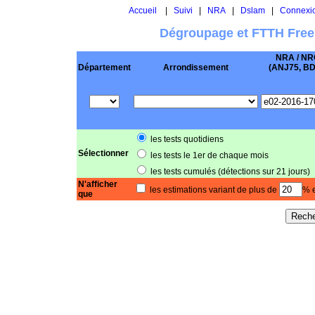
Accueil
|
Suivi
|
NRA
|
Dslam
|
Connexi
Dégroupage et FTTH Free
NRA / NR
Département
Arrondissement
(ANJ75, BD .
les tests quotidiens
Sélectionner
les tests le 1er de chaque mois
les tests cumulés (détections sur 21 jours)
N'afficher
les estimations variant de plus de
% e
que