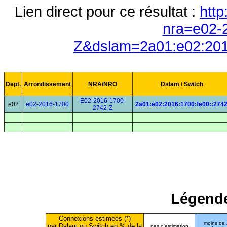
Lien direct pour ce résultat :
http
nra=e02-
Z&dslam=2a01:e02:201
Dept.
Arrondissement
NRA/NRO
Dslam / Switch
E02-2016-1700-
e02
e02-2016-1700
2a01:e02:2016:1700:fe00::274
2742-Z
Légende
Connexions estimées (*)
moins de
par Dslam ou Switch en % de la
pas d'estimation