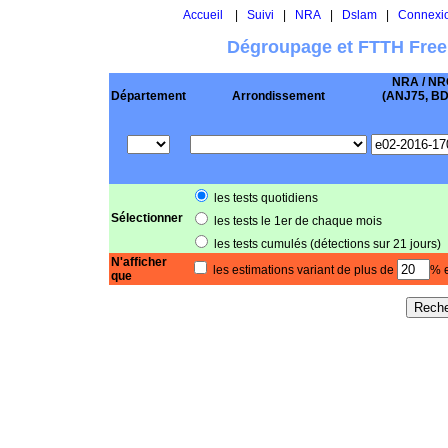
Accueil
|
Suivi
|
NRA
|
Dslam
|
Connexi
Dégroupage et FTTH Free
NRA / NR
Département
Arrondissement
(ANJ75, BD .
les tests quotidiens
Sélectionner
les tests le 1er de chaque mois
les tests cumulés (détections sur 21 jours)
N'afficher
les estimations variant de plus de
% e
que