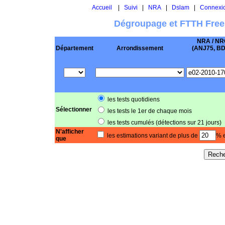
Accueil
|
Suivi
|
NRA
|
Dslam
|
Connexi
Dégroupage et FTTH Free
NRA / NR
Département
Arrondissement
(ANJ75, BD .
les tests quotidiens
Sélectionner
les tests le 1er de chaque mois
les tests cumulés (détections sur 21 jours)
N'afficher
les estimations variant de plus de
% e
que