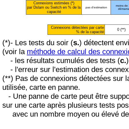
Connexions estimées (*)
moins de
par Dslam ou Switch en % de la
pas d'estimation
démarr
capacité
Connexions détectées par carte
0 (**)
% de la capacité
(*)- Les tests du soir (
s.
) détectent en
(voir la
méthode de calcul des connexi
- les résultats cumulés des tests (
c.
- l'erreur sur l'estimation des conne
(**) Pas de connexions détectées sur l
utilisée, carte en panne.
- Une panne de carte peut être suppos
sur une carte après plusieurs tests posi
avec un nombre moyen ou élevé de 