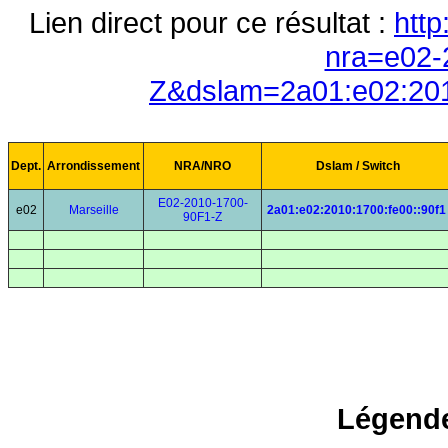
Lien direct pour ce résultat :
http
nra=e02-
Z&dslam=2a01:e02:201
Dept.
Arrondissement
NRA/NRO
Dslam / Switch
E02-2010-1700-
e02
Marseille
2a01:e02:2010:1700:fe00::90f1
90F1-Z
Légende