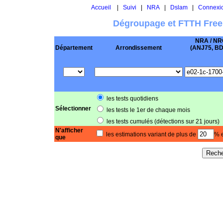
Accueil
|
Suivi
|
NRA
|
Dslam
|
Connexi
Dégroupage et FTTH Free
NRA / NR
Département
Arrondissement
(ANJ75, BD .
les tests quotidiens
Sélectionner
les tests le 1er de chaque mois
les tests cumulés (détections sur 21 jours)
N'afficher
les estimations variant de plus de
% e
que