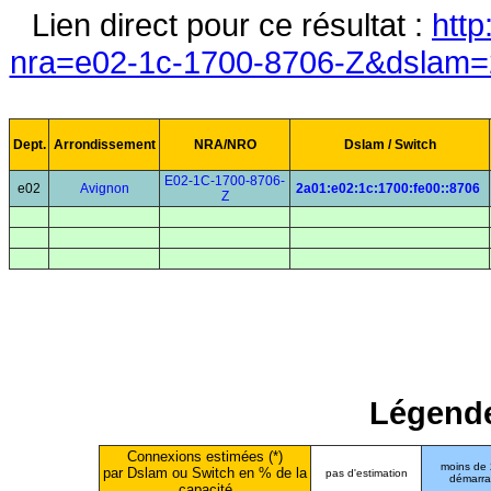
Lien direct pour ce résultat :
http
nra=e02-1c-1700-8706-Z&dslam=2
Dept.
Arrondissement
NRA/NRO
Dslam / Switch
E02-1C-1700-8706-
e02
Avignon
2a01:e02:1c:1700:fe00::8706
Z
Légende
Connexions estimées (*)
moins de
par Dslam ou Switch en % de la
pas d'estimation
démarr
capacité