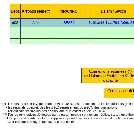
Dept.
Arrondissement
NRA/NRO
Dslam / Switch
e02
Alès
BES30
2a01:e02:1c:1700:fe00::6
Connexions estimées (*)
par Dslam ou Switch en % de
capacité
Connexions dét
(*)- Les tests du soir (
s.
) détectent environ 80 % des connexions selon les périodes (voir 
- les résultats cumulés des tests (
c.
) représentent 80 à 90% des connexions.
- l'erreur sur l'estimation des connexions d'un dslam est de 5 à 10 %
(**) Pas de connexions détectées sur la carte : peu de connexions réelles, carte non utilis
- Une panne de carte peut être supposée quand il n'y plus de connexion détectée sur une 
avec un nombre moyen ou élevé de détections