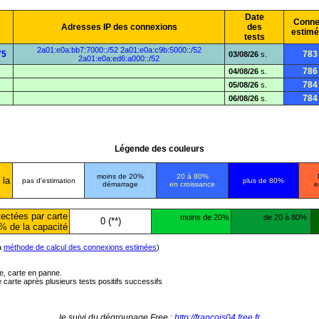
Date
Conne
Adresses IP des connexions
des
estim
tests
2a01:e0a:bb7:7000::/52
2a01:e0a:c9b:5000::/52
75
783
03/08/26
s.
2a01:e0a:ed6:a000::/52
786
04/08/26
s.
784
05/08/26
s.
784
06/08/26
s.
Légende des couleurs
moins de 20%
20 à 80%
 la
pas d'estimation
plus de 80%
démarrage
en croissance
e
ectées par carte
moins de 20%
de 20 à 80%
0 (**)
% de la capacité
la
méthode de calcul des connexions estimées
)
ée, carte en panne.
carte après plusieurs tests positifs successifs
le suivi du dégroupage Free :
http://francois04.free.fr