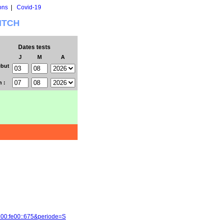
ons
|
Covid-19
WITCH
Dates tests
J
M
A
but
n :
700:fe00::675&periode=S