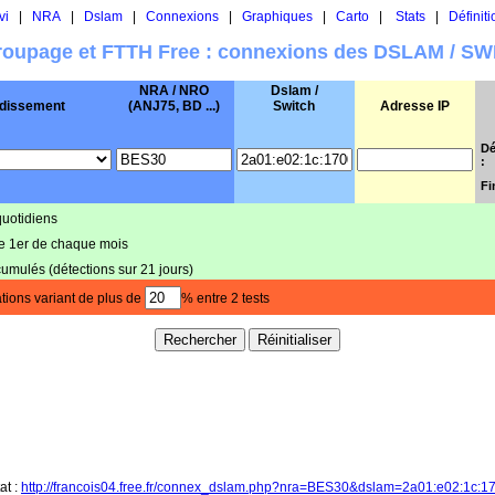
vi
|
NRA
|
Dslam
|
Connexions
|
Graphiques
|
Carto
|
Stats
|
Définiti
oupage et FTTH Free : connexions des DSLAM / S
NRA / NRO
Dslam /
dissement
(ANJ75, BD ...)
Switch
Adresse IP
Dé
:
Fi
quotidiens
le 1er de chaque mois
cumulés (détections sur 21 jours)
tions variant de plus de
% entre 2 tests
at :
http://francois04.free.fr/connex_dslam.php?nra=BES30&dslam=2a01:e02:1c:1