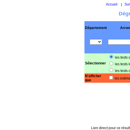
Accueil
|
Sui
Dégr
Département
Arron
les tests 
Sélectionner
les tests 
les tests 
N'afficher
les estima
que
Lien direct pour ce résult