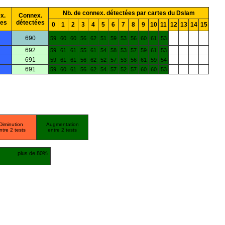
Nb. de connex. détectées par cartes du Dslam
x.
Connex.
ées
détectées
0
1
2
3
4
5
6
7
8
9
10
11
12
13
14
15
690
59
60
60
56
62
51
59
53
56
60
61
53
692
59
61
61
55
61
54
58
53
57
59
61
53
691
59
61
61
56
62
52
57
53
56
61
59
54
691
59
60
61
56
62
54
57
52
57
60
60
53
Diminution
Augmentation
ntre 2 tests
entre 2 tests
plus de 80%