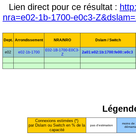
Lien direct pour ce résultat :
http
nra=e02-1b-1700-e0c3-Z&dslam=2
Dept.
Arrondissement
NRA/NRO
Dslam / Switch
E02-1B-1700-E0C3-
e02
e02-1b-1700
2a01:e02:1b:1700:fe00::e0c3
Z
Légende
Connexions estimées (*)
moins de
par Dslam ou Switch en % de la
pas d'estimation
démarr
capacité