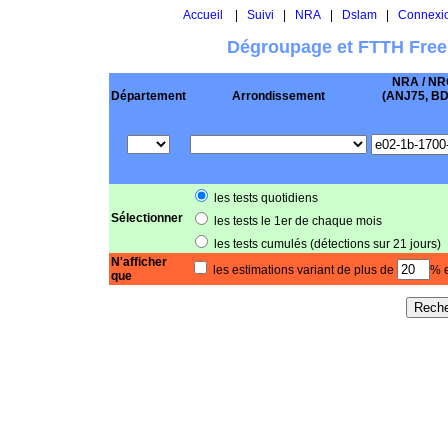
Accueil
|
Suivi
|
NRA
|
Dslam
|
Connexi
Dégroupage et FTTH Free
NRA / NR
Département
Arrondissement
(ANJ75, BD .
les tests quotidiens
Sélectionner
les tests le 1er de chaque mois
les tests cumulés (détections sur 21 jours)
N'afficher
les estimations variant de plus de
% e
que