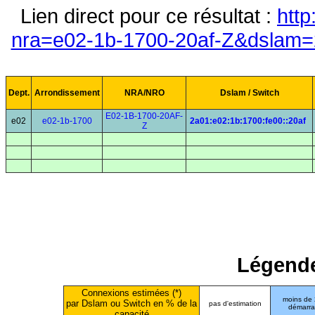
Lien direct pour ce résultat :
http
nra=e02-1b-1700-20af-Z&dslam=2
Dept.
Arrondissement
NRA/NRO
Dslam / Switch
E02-1B-1700-20AF-
e02
e02-1b-1700
2a01:e02:1b:1700:fe00::20af
Z
Légende
Connexions estimées (*)
moins de
par Dslam ou Switch en % de la
pas d'estimation
démarr
capacité