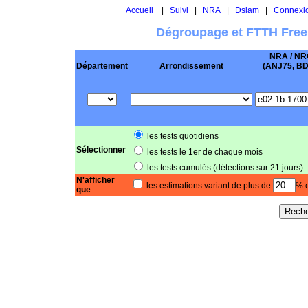
Accueil
|
Suivi
|
NRA
|
Dslam
|
Connexi
Dégroupage et FTTH Free
NRA / NR
Département
Arrondissement
(ANJ75, BD .
les tests quotidiens
Sélectionner
les tests le 1er de chaque mois
les tests cumulés (détections sur 21 jours)
N'afficher
les estimations variant de plus de
% e
que