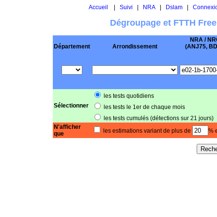
Accueil
|
Suivi
|
NRA
|
Dslam
|
Connexi
Dégroupage et FTTH Free
NRA / NR
Département
Arrondissement
(ANJ75, BD .
les tests quotidiens
Sélectionner
les tests le 1er de chaque mois
les tests cumulés (détections sur 21 jours)
N'afficher
les estimations variant de plus de
% e
que