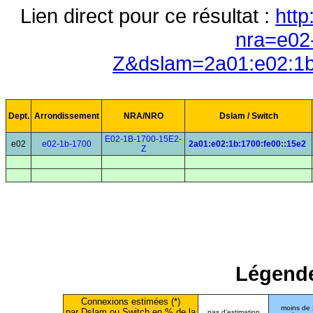
Lien direct pour ce résultat :
http
nra=e02
Z&dslam=2a01:e02:1b
Dept.
Arrondissement
NRA/NRO
Dslam / Switch
E02-1B-1700-15E2-
e02
e02-1b-1700
2a01:e02:1b:1700:fe00::15e2
Z
Légende
Connexions estimées (*)
moins de
par Dslam ou Switch en % de la
pas d'estimation