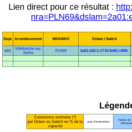
Lien direct pour ce résultat :
http
nra=PLN69&dslam=2a01:e0
Dept.
Arrondissement
NRA/NRO
Dslam / Switch
Villefranche-sur-
e02
PLN69
2a01:e02:1:1735:fe00::c808
Saône
Légende
Connexions estimées (*)
moins de
par Dslam ou Switch en % de la
pas d'estimation
démarr
capacité