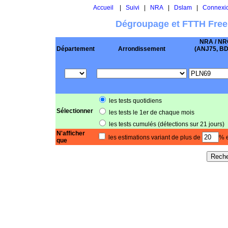
Accueil
|
Suivi
|
NRA
|
Dslam
|
Connexi
Dégroupage et FTTH Free
NRA / NR
Département
Arrondissement
(ANJ75, BD .
les tests quotidiens
Sélectionner
les tests le 1er de chaque mois
les tests cumulés (détections sur 21 jours)
N'afficher
les estimations variant de plus de
% e
que