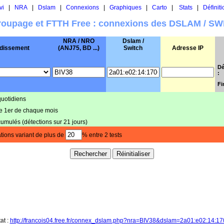
vi
|
NRA
|
Dslam
|
Connexions
|
Graphiques
|
Carto
|
Stats
|
Définiti
oupage et FTTH Free : connexions des DSLAM / S
NRA / NRO
Dslam /
dissement
(ANJ75, BD ...)
Switch
Adresse IP
Dé
:
Fi
quotidiens
le 1er de chaque mois
cumulés (détections sur 21 jours)
tions variant de plus de
% entre 2 tests
at :
http://francois04.free.fr/connex_dslam.php?nra=BIV38&dslam=2a01:e02:14:17