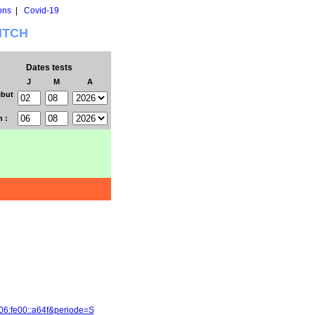
ons
|
Covid-19
WITCH
Dates tests
J
M
A
but
n :
06:fe00::a64f&periode=S