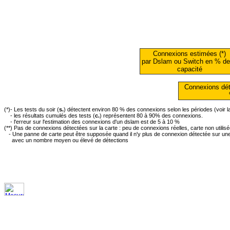
Connexions estimées (*)
par Dslam ou Switch en % de
capacité
Connexions dét
(*)- Les tests du soir (
s.
) détectent environ 80 % des connexions selon les périodes (voir 
- les résultats cumulés des tests (
c.
) représentent 80 à 90% des connexions.
- l'erreur sur l'estimation des connexions d'un dslam est de 5 à 10 %
(**) Pas de connexions détectées sur la carte : peu de connexions réelles, carte non utilis
- Une panne de carte peut être supposée quand il n'y plus de connexion détectée sur une 
avec un nombre moyen ou élevé de détections