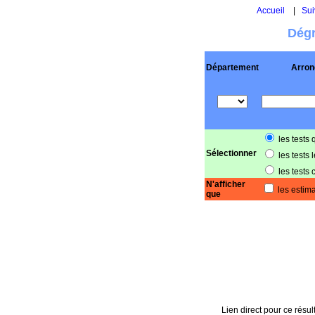
Accueil
|
Sui
Dégr
Département
Arron
les tests 
Sélectionner
les tests 
les tests 
N'afficher
les estima
que
Lien direct pour ce résult