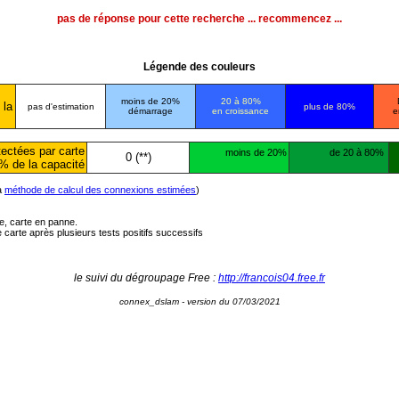
pas de réponse pour cette recherche ... recommencez ...
Légende des couleurs
moins de 20%
20 à 80%
 la
pas d'estimation
plus de 80%
démarrage
en croissance
e
ectées par carte
moins de 20%
de 20 à 80%
0 (**)
% de la capacité
la
méthode de calcul des connexions estimées
)
ée, carte en panne.
carte après plusieurs tests positifs successifs
le suivi du dégroupage Free :
http://francois04.free.fr
connex_dslam - version du 07/03/2021