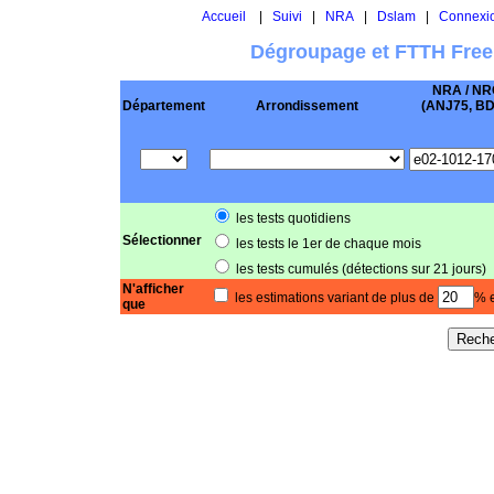
Accueil
|
Suivi
|
NRA
|
Dslam
|
Connexi
Dégroupage et FTTH Free
NRA / NR
Département
Arrondissement
(ANJ75, BD .
les tests quotidiens
Sélectionner
les tests le 1er de chaque mois
les tests cumulés (détections sur 21 jours)
N'afficher
les estimations variant de plus de
% e
que