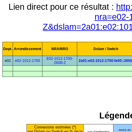
Lien direct pour ce résultat :
http
nra=e02-
Z&dslam=2a01:e02:101
Dept.
Arrondissement
NRA/NRO
Dslam / Switch
E02-1012-1700-
e02
e02-1012-1700
2a01:e02:1012:1700:fe00::260
260B-Z
Légende
Connexions estimées (*)
moins de
par Dslam ou Switch en % de la
pas d'estimation