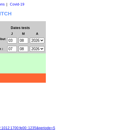
ons
|
Covid-19
WITCH
Dates tests
J
M
A
but
n :
2:1012:1700:fe00::1235&periode=S