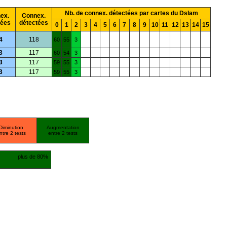
Nb. de connex. détectées par cartes du Dslam
ex.
Connex.
mées
détectées
0
1
2
3
4
5
6
7
8
9
10
11
12
13
14
15
4
118
60
55
3
3
117
60
54
3
3
117
59
55
3
3
117
59
55
3
Diminution
Augmentation
ntre 2 tests
entre 2 tests
plus de 80%