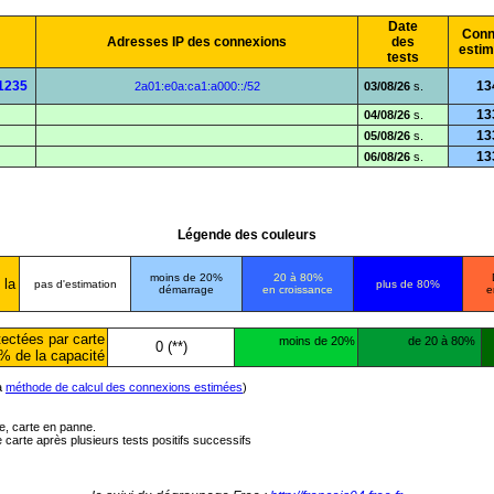
Date
Conn
Adresses IP des connexions
des
esti
tests
1235
13
2a01:e0a:ca1:a000::/52
03/08/26
s.
13
04/08/26
s.
13
05/08/26
s.
13
06/08/26
s.
Légende des couleurs
moins de 20%
20 à 80%
 la
pas d'estimation
plus de 80%
démarrage
en croissance
e
ectées par carte
moins de 20%
de 20 à 80%
0 (**)
% de la capacité
la
méthode de calcul des connexions estimées
)
ée, carte en panne.
carte après plusieurs tests positifs successifs