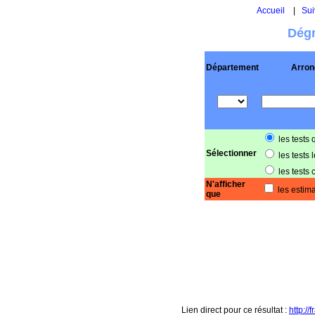
Accueil
|
Sui
Dégr
Département
Arron
les tests 
Sélectionner
les tests 
les tests 
N'afficher
les estima
que
Lien direct pour ce résultat :
http:/