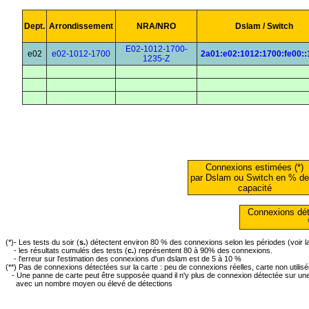
Dept.
Arrondissement
NRA/NRO
Dslam / Switch
E02-1012-1700-
e02
e02-1012-1700
2a01:e02:1012:1700:fe00::
1235-Z
Connexions estimées (*)
par Dslam ou Switch en % de
capacité
Connexions dét
(*)- Les tests du soir (
s.
) détectent environ 80 % des connexions selon les périodes (voir 
- les résultats cumulés des tests (
c.
) représentent 80 à 90% des connexions.
- l'erreur sur l'estimation des connexions d'un dslam est de 5 à 10 %
(**) Pas de connexions détectées sur la carte : peu de connexions réelles, carte non utilis
- Une panne de carte peut être supposée quand il n'y plus de connexion détectée sur une 
avec un nombre moyen ou élevé de détections