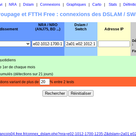
vi
|
NRA
|
Dslam
|
Connexions
|
Graphiques
|
Carto
|
Stats
|
Définiti
oupage et FTTH Free : connexions des DSLAM / S
NRA / NRO
Dslam /
dissement
(ANJ75, BD ...)
Switch
Adresse IP
Dé
:
Fi
quotidiens
le 1er de chaque mois
cumulés (détections sur 21 jours)
tions variant de plus de
% entre 2 tests
/francois04.free.fr/connex_dslam.php?nra=e02-1012-1700-1235-Z&dslam=2a01:e0