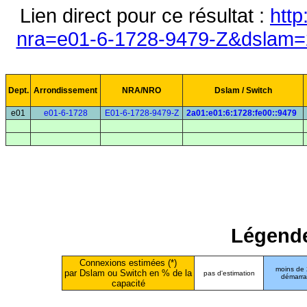
Lien direct pour ce résultat :
http
nra=e01-6-1728-9479-Z&dslam=2
Dept.
Arrondissement
NRA/NRO
Dslam / Switch
e01
e01-6-1728
E01-6-1728-9479-Z
2a01:e01:6:1728:fe00::9479
Légende
Connexions estimées (*)
moins de
par Dslam ou Switch en % de la
pas d'estimation
démarr
capacité