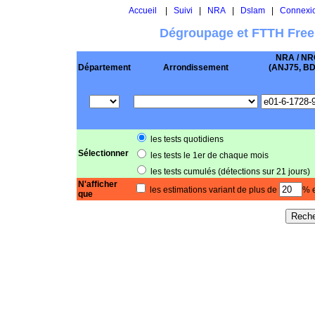
Accueil
|
Suivi
|
NRA
|
Dslam
|
Connexi
Dégroupage et FTTH Free
NRA / NR
Département
Arrondissement
(ANJ75, BD .
les tests quotidiens
Sélectionner
les tests le 1er de chaque mois
les tests cumulés (détections sur 21 jours)
N'afficher
les estimations variant de plus de
% e
que