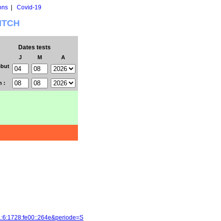
ons
|
Covid-19
WITCH
Dates tests
J
M
A
but
n :
1:6:1728:fe00::264e&periode=S