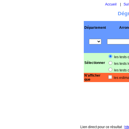
Accueil
|
Sui
Dégr
Département
Arron
les tests 
Sélectionner
les tests 
les tests 
N'afficher
les estima
que
Lien direct pour ce résultat :
ht