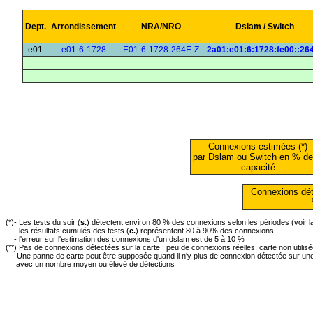
Dept.
Arrondissement
NRA/NRO
Dslam / Switch
e01
e01-6-1728
E01-6-1728-264E-Z
2a01:e01:6:1728:fe00::26
Connexions estimées (*)
par Dslam ou Switch en % de
capacité
Connexions dét
(*)- Les tests du soir (
s.
) détectent environ 80 % des connexions selon les périodes (voir 
- les résultats cumulés des tests (
c.
) représentent 80 à 90% des connexions.
- l'erreur sur l'estimation des connexions d'un dslam est de 5 à 10 %
(**) Pas de connexions détectées sur la carte : peu de connexions réelles, carte non utilis
- Une panne de carte peut être supposée quand il n'y plus de connexion détectée sur une 
avec un nombre moyen ou élevé de détections