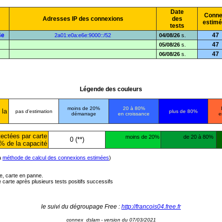
Date
Conne
Adresses IP des connexions
des
estim
tests
4e
47
2a01:e0a:e6e:9000::/52
04/08/26
s.
47
05/08/26
s.
47
06/08/26
s.
Légende des couleurs
moins de 20%
20 à 80%
 la
pas d'estimation
plus de 80%
démarrage
en croissance
e
ectées par carte
moins de 20%
de 20 à 80%
0 (**)
% de la capacité
la
méthode de calcul des connexions estimées
)
ée, carte en panne.
carte après plusieurs tests positifs successifs
le suivi du dégroupage Free :
http://francois04.free.fr
connex_dslam - version du 07/03/2021