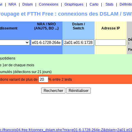
vi
|
NRA
|
Dslam
|
Connexions
|
Graphiques
|
Carto
|
Stats
|
Définiti
oupage et FTTH Free : connexions des DSLAM / S
NRA / NRO
Dslam /
dissement
(ANJ75, BD ...)
Switch
Adresse IP
Dé
:
Fi
quotidiens
le 1er de chaque mois
cumulés (détections sur 21 jours)
tions variant de plus de
% entre 2 tests
tp://francois04.free.fr/connex_dslam.php?nra=e01-6-1728-264e-Z&dslam=2a01:e0