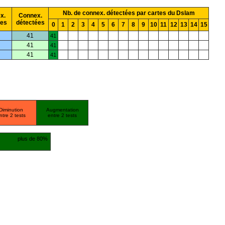
Nb. de connex. détectées par cartes du Dslam
x.
Connex.
ées
détectées
0
1
2
3
4
5
6
7
8
9
10
11
12
13
14
15
41
41
41
41
41
41
Diminution
Augmentation
ntre 2 tests
entre 2 tests
plus de 80%