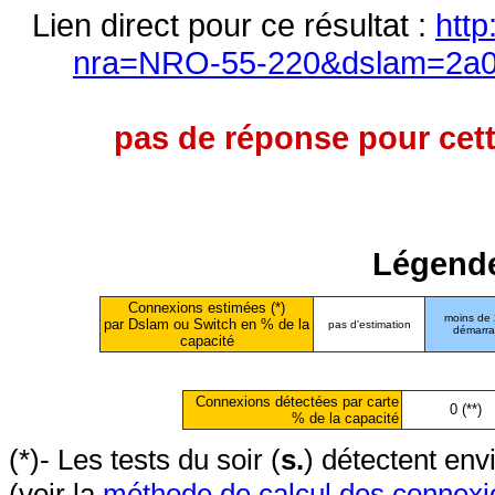
Lien direct pour ce résultat :
http
nra=NRO-55-220&dslam=2a01
pas de réponse pour cett
Légende
Connexions estimées (*)
moins de
par Dslam ou Switch en % de la
pas d'estimation
démarr
capacité
Connexions détectées par carte
0 (**)
% de la capacité
(*)- Les tests du soir (
s.
) détectent en
(voir la
méthode de calcul des connexi