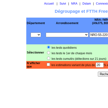
Accueil
|
Suivi
|
NRA
|
Dslam
|
Connexi
Dégroupage et FTTH Free
NRA / NR
Département
Arrondissement
(ANJ75, BD .
les tests quotidiens
Sélectionner
les tests le 1er de chaque mois
les tests cumulés (détections sur 21 jours)
N'afficher
les estimations variant de plus de
% e
que