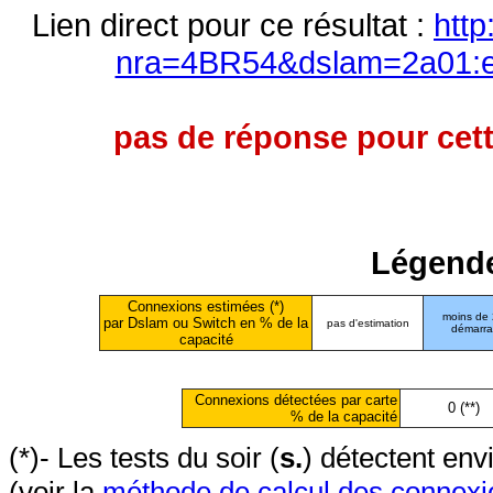
Lien direct pour ce résultat :
http
nra=4BR54&dslam=2a01:e0
pas de réponse pour cett
Légende
Connexions estimées (*)
moins de
par Dslam ou Switch en % de la
pas d'estimation
démarr
capacité
Connexions détectées par carte
0 (**)
% de la capacité
(*)- Les tests du soir (
s.
) détectent en
(voir la
méthode de calcul des connexi