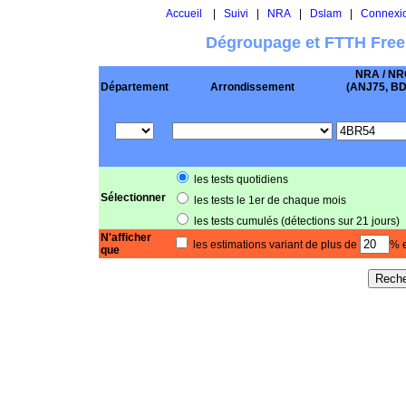
Accueil
|
Suivi
|
NRA
|
Dslam
|
Connexi
Dégroupage et FTTH Free
NRA / NR
Département
Arrondissement
(ANJ75, BD .
les tests quotidiens
Sélectionner
les tests le 1er de chaque mois
les tests cumulés (détections sur 21 jours)
N'afficher
les estimations variant de plus de
% e
que