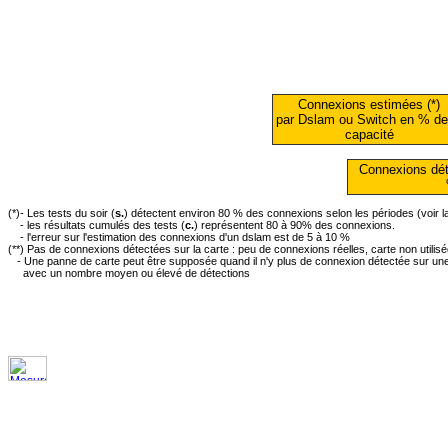
Connexions estimées (*)
par Dslam ou Switch en % de
capacité
Connexions dét
(*)- Les tests du soir (
s.
) détectent environ 80 % des connexions selon les périodes (voir 
- les résultats cumulés des tests (
c.
) représentent 80 à 90% des connexions.
- l'erreur sur l'estimation des connexions d'un dslam est de 5 à 10 %
(**) Pas de connexions détectées sur la carte : peu de connexions réelles, carte non utilis
- Une panne de carte peut être supposée quand il n'y plus de connexion détectée sur une 
avec un nombre moyen ou élevé de détections