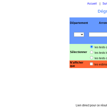
Accueil
|
Sui
Dégr
Département
Arron
les tests 
Sélectionner
les tests 
les tests 
N'afficher
les estima
que
Lien direct pour ce résul