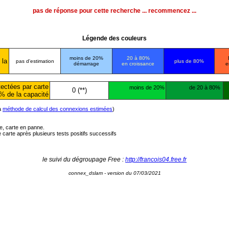
pas de réponse pour cette recherche ... recommencez ...
Légende des couleurs
moins de 20%
20 à 80%
 la
pas d'estimation
plus de 80%
démarrage
en croissance
e
ectées par carte
moins de 20%
de 20 à 80%
0 (**)
% de la capacité
la
méthode de calcul des connexions estimées
)
ée, carte en panne.
carte après plusieurs tests positifs successifs
le suivi du dégroupage Free :
http://francois04.free.fr
connex_dslam - version du 07/03/2021