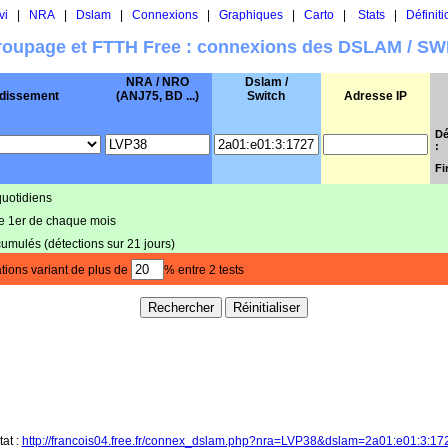
vi
|
NRA
|
Dslam
|
Connexions
|
Graphiques
|
Carto
|
Stats
|
Définiti
oupage et FTTH Free : connexions des DSLAM / S
NRA / NRO
Dslam /
dissement
(ANJ75, BD ...)
Switch
Adresse IP
Dé
:
Fi
quotidiens
le 1er de chaque mois
cumulés (détections sur 21 jours)
tions variant de plus de
% entre 2 tests
tat :
http://francois04.free.fr/connex_dslam.php?nra=LVP38&dslam=2a01:e01:3:17