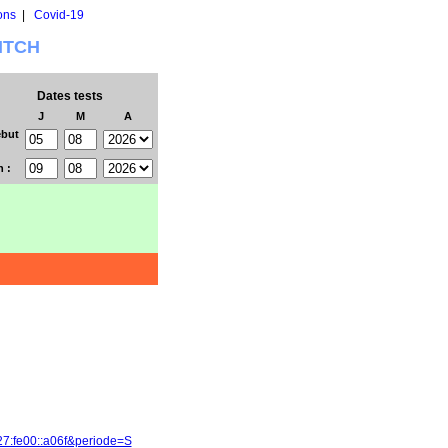
ons
|
Covid-19
WITCH
Dates tests
J
M
A
but
n :
27:fe00::a06f&periode=S