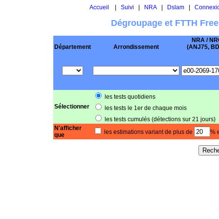
Accueil
|
Suivi
|
NRA
|
Dslam
|
Connexi
Dégroupage et FTTH Free
NRA / NR
Département
Arrondissement
(ANJ75, BD .
les tests quotidiens
Sélectionner
les tests le 1er de chaque mois
les tests cumulés (détections sur 21 jours)
N'afficher
les estimations variant de plus de
% e
que