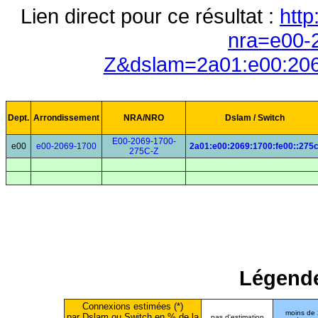
Lien direct pour ce résultat :
http
nra=e00-
Z&dslam=2a01:e00:206
Dept.
Arrondissement
NRA/NRO
Dslam / Switch
E00-2069-1700-
e00
e00-2069-1700
2a01:e00:2069:1700:fe00::275
275C-Z
Légende
Connexions estimées (*)
moins de
par Dslam ou Switch en % de la
pas d'estimation