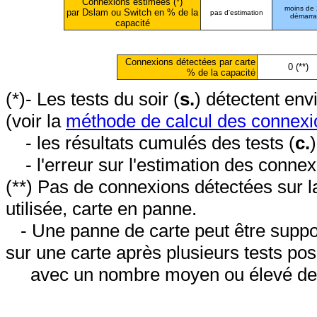
Connexions estimées (*)
moins de
par Dslam ou Switch en % de la
pas d'estimation
démarr
capacité
Connexions détectées par carte
0 (**)
% de la capacité
(*)- Les tests du soir (
s.
) détectent en
(voir la
méthode de calcul des connexi
- les résultats cumulés des tests (
c.
- l'erreur sur l'estimation des conne
(**) Pas de connexions détectées sur l
utilisée, carte en panne.
- Une panne de carte peut être suppos
sur une carte après plusieurs tests posi
avec un nombre moyen ou élevé de 