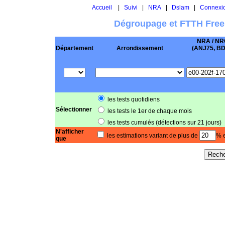
Accueil
|
Suivi
|
NRA
|
Dslam
|
Connexi
Dégroupage et FTTH Free
NRA / NR
Département
Arrondissement
(ANJ75, BD .
les tests quotidiens
Sélectionner
les tests le 1er de chaque mois
les tests cumulés (détections sur 21 jours)
N'afficher
les estimations variant de plus de
% e
que