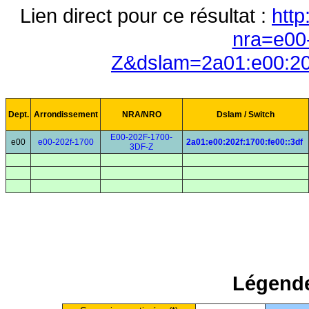
Lien direct pour ce résultat :
http
nra=e00
Z&dslam=2a01:e00:202
Dept.
Arrondissement
NRA/NRO
Dslam / Switch
E00-202F-1700-
e00
e00-202f-1700
2a01:e00:202f:1700:fe00::3df
3DF-Z
Légende