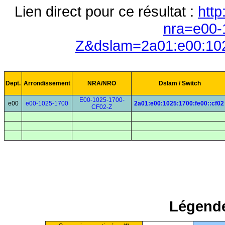
Lien direct pour ce résultat :
http
nra=e00-
Z&dslam=2a01:e00:102
Dept.
Arrondissement
NRA/NRO
Dslam / Switch
E00-1025-1700-
e00
e00-1025-1700
2a01:e00:1025:1700:fe00::cf02
CF02-Z
Légende