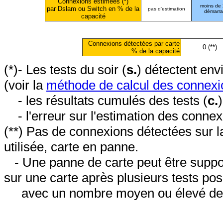
Connexions estimées (*)
moins de
par Dslam ou Switch en % de la
pas d'estimation
démarr
capacité
Connexions détectées par carte
0 (**)
% de la capacité
(*)- Les tests du soir (
s.
) détectent en
(voir la
méthode de calcul des connexi
- les résultats cumulés des tests (
c.
- l'erreur sur l'estimation des conne
(**) Pas de connexions détectées sur l
utilisée, carte en panne.
- Une panne de carte peut être suppos
sur une carte après plusieurs tests posi
avec un nombre moyen ou élevé de 