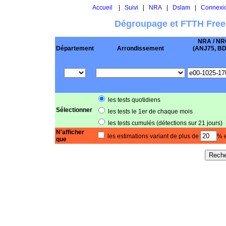
Accueil
|
Suivi
|
NRA
|
Dslam
|
Connexi
Dégroupage et FTTH Free
NRA / NR
Département
Arrondissement
(ANJ75, BD .
les tests quotidiens
Sélectionner
les tests le 1er de chaque mois
les tests cumulés (détections sur 21 jours)
N'afficher
les estimations variant de plus de
% e
que