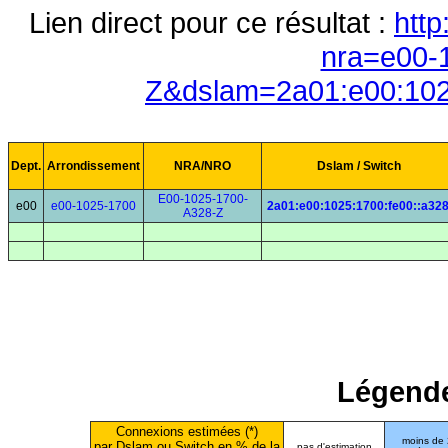
Lien direct pour ce résultat :
http
nra=e00-
Z&dslam=2a01:e00:102
Dept.
Arrondissement
NRA/NRO
Dslam / Switch
E00-1025-1700-
e00
e00-1025-1700
2a01:e00:1025:1700:fe00::a32
A328-Z
Légende
Connexions estimées (*)
moins de
par Dslam ou Switch en % de la
pas d'estimation