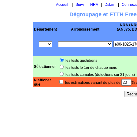
Accueil
|
Suivi
|
NRA
|
Dslam
|
Connexi
Dégroupage et FTTH Free
NRA / NR
Département
Arrondissement
(ANJ75, BD .
les tests quotidiens
Sélectionner
les tests le 1er de chaque mois
les tests cumulés (détections sur 21 jours)
N'afficher
les estimations variant de plus de
% e
que