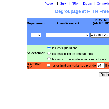
Accueil
|
Suivi
|
NRA
|
Dslam
|
Connexi
Dégroupage et FTTH Free
NRA / NR
Département
Arrondissement
(ANJ75, BD .
les tests quotidiens
Sélectionner
les tests le 1er de chaque mois
les tests cumulés (détections sur 21 jours)
N'afficher
les estimations variant de plus de
% e
que