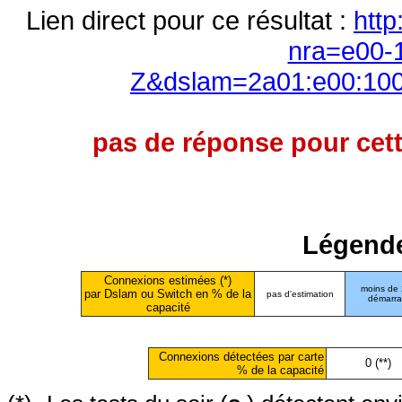
Lien direct pour ce résultat :
http
nra=e00-
Z&dslam=2a01:e00:100
pas de réponse pour cett
Légende
Connexions estimées (*)
moins de
par Dslam ou Switch en % de la
pas d'estimation
démarr
capacité
Connexions détectées par carte
0 (**)
% de la capacité