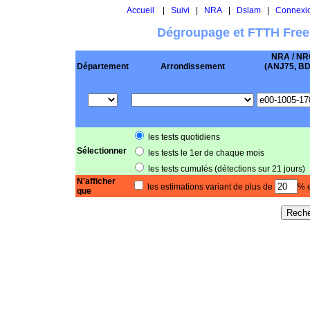
Accueil
|
Suivi
|
NRA
|
Dslam
|
Connexi
Dégroupage et FTTH Free
NRA / NR
Département
Arrondissement
(ANJ75, BD .
les tests quotidiens
Sélectionner
les tests le 1er de chaque mois
les tests cumulés (détections sur 21 jours)
N'afficher
les estimations variant de plus de
% e
que