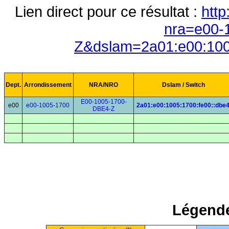
Lien direct pour ce résultat :
http
nra=e00-
Z&dslam=2a01:e00:100
Dept.
Arrondissement
NRA/NRO
Dslam / Switch
E00-1005-1700-
e00
e00-1005-1700
2a01:e00:1005:1700:fe00::dbe
DBE4-Z
Légende