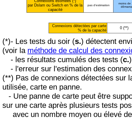
Connexions estimées (*)
moins de
par Dslam ou Switch en % de la
pas d'estimation
démarr
capacité
Connexions détectées par carte
0 (**)
% de la capacité
(*)- Les tests du soir (
s.
) détectent en
(voir la
méthode de calcul des connexi
- les résultats cumulés des tests (
c.
- l'erreur sur l'estimation des conne
(**) Pas de connexions détectées sur l
utilisée, carte en panne.
- Une panne de carte peut être suppos
sur une carte après plusieurs tests posi
avec un nombre moyen ou élevé de 